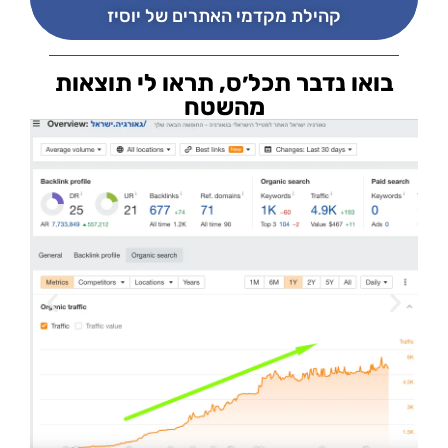
קהילת מקדמי האתרים של יוסיז
בואו נדבר תכל׳ס, תראו לי תוצאות
מהשטח